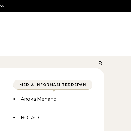
YA
MEDIA INFORMASI TERDEPAN
Angka Menang
BOLAGG