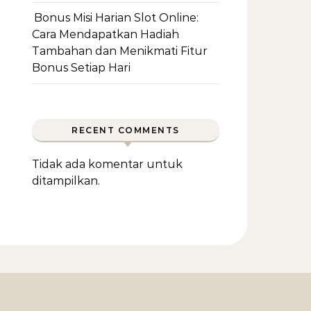
Bonus Misi Harian Slot Online:
Cara Mendapatkan Hadiah
Tambahan dan Menikmati Fitur
Bonus Setiap Hari
RECENT COMMENTS
Tidak ada komentar untuk
ditampilkan.