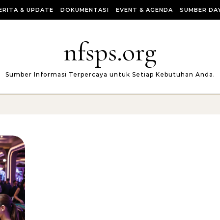
ERITA & UPDATE
DOKUMENTASI
EVENT & AGENDA
SUMBER DA
nfsps.org
Sumber Informasi Terpercaya untuk Setiap Kebutuhan Anda.