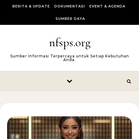
Skip to content
BERITA & UPDATE
DOKUMENTASI
EVENT & AGENDA
SUMBER DAYA
nfsps.org
Sumber Informasi Terpercaya untuk Setiap Kebutuhan
Anda.