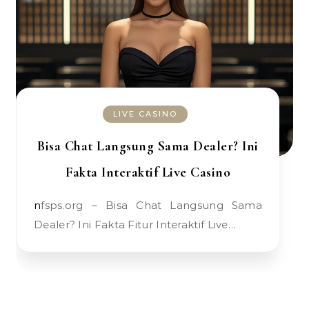
LIVE CASINO
Bisa Chat Langsung Sama Dealer? Ini
Fakta Interaktif Live Casino
nfsps.org – Bisa Chat Langsung Sama
Dealer? Ini Fakta Fitur Interaktif Live…