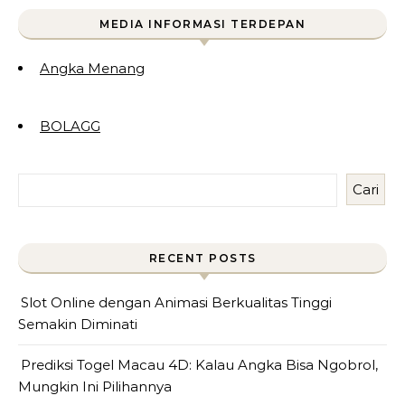
MEDIA INFORMASI TERDEPAN
Angka Menang
BOLAGG
Cari
RECENT POSTS
Slot Online dengan Animasi Berkualitas Tinggi
Semakin Diminati
Prediksi Togel Macau 4D: Kalau Angka Bisa Ngobrol,
Mungkin Ini Pilihannya