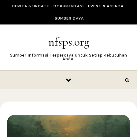
Skip to content
BERITA & UPDATE
DOKUMENTASI
EVENT & AGENDA
SUMBER DAYA
nfsps.org
Sumber Informasi Terpercaya untuk Setiap Kebutuhan
Anda.