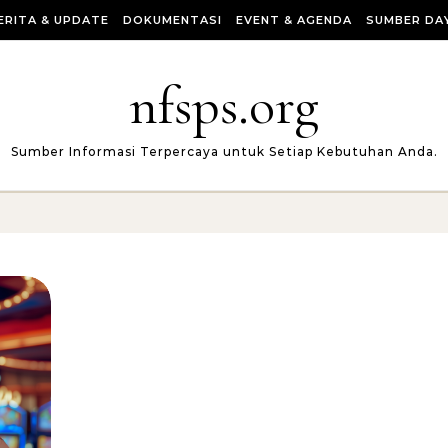
ERITA & UPDATE
DOKUMENTASI
EVENT & AGENDA
SUMBER DA
nfsps.org
Sumber Informasi Terpercaya untuk Setiap Kebutuhan Anda.