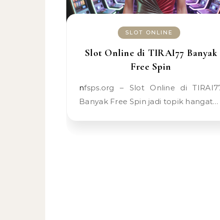
SLOT ONLINE
Slot Online di TIRAI77 Banyak
Free Spin
nfsps.org – Slot Online di TIRAI77
Banyak Free Spin jadi topik hangat…