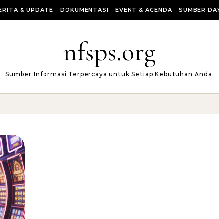
ERITA & UPDATE
DOKUMENTASI
EVENT & AGENDA
SUMBER DA
nfsps.org
Sumber Informasi Terpercaya untuk Setiap Kebutuhan Anda.