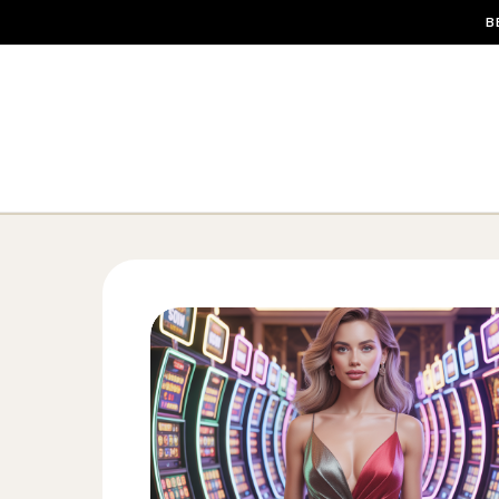
Skip to content
B