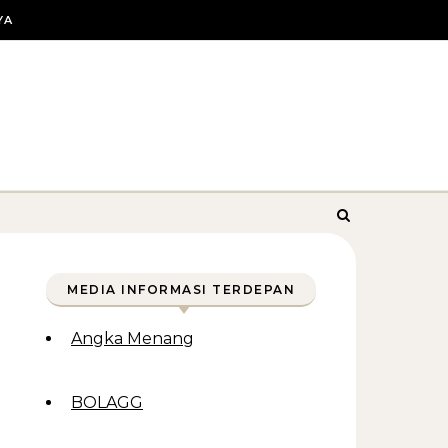
YA
MEDIA INFORMASI TERDEPAN
Angka Menang
BOLAGG