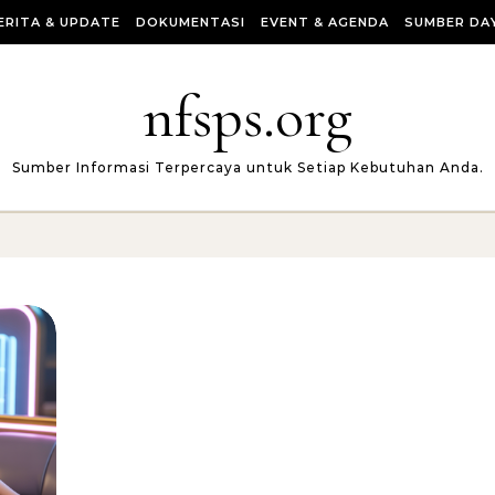
ERITA & UPDATE
DOKUMENTASI
EVENT & AGENDA
SUMBER DA
nfsps.org
Sumber Informasi Terpercaya untuk Setiap Kebutuhan Anda.