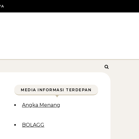
YA
MEDIA INFORMASI TERDEPAN
Angka Menang
BOLAGG