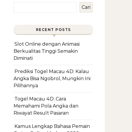
Cari
RECENT POSTS
Slot Online dengan Animasi
Berkualitas Tinggi Semakin
Diminati
Prediksi Togel Macau 4D: Kalau
Angka Bisa Ngobrol, Mungkin Ini
Pilihannya
Togel Macau 4D: Cara
Memahami Pola Angka dan
Riwayat Result Pasaran
Kamus Lengkap Bahasa Pemain