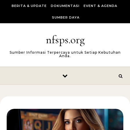
Skip to content
BERITA & UPDATE
DOKUMENTASI
EVENT & AGENDA
SUMBER DAYA
nfsps.org
Sumber Informasi Terpercaya untuk Setiap Kebutuhan
Anda.