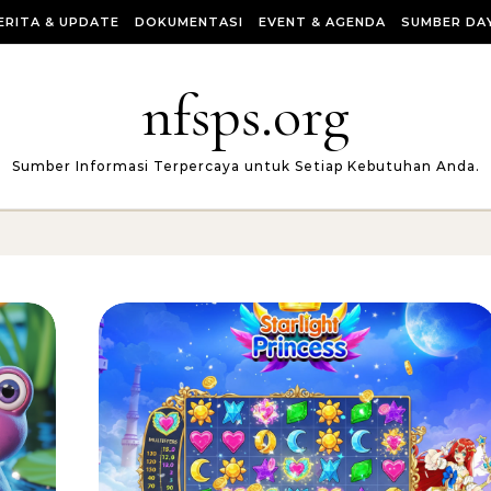
ERITA & UPDATE
DOKUMENTASI
EVENT & AGENDA
SUMBER DA
nfsps.org
Sumber Informasi Terpercaya untuk Setiap Kebutuhan Anda.