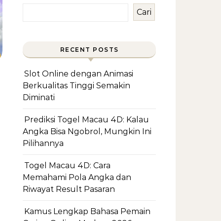
Cari
RECENT POSTS
Slot Online dengan Animasi
Berkualitas Tinggi Semakin
Diminati
Prediksi Togel Macau 4D: Kalau
Angka Bisa Ngobrol, Mungkin Ini
Pilihannya
Togel Macau 4D: Cara
Memahami Pola Angka dan
Riwayat Result Pasaran
Kamus Lengkap Bahasa Pemain