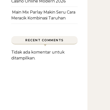
Casino Online Modern 2026
Main Mix Parlay Makin Seru Cara
Meracik Kombinasi Taruhan
RECENT COMMENTS
Tidak ada komentar untuk
ditampilkan.