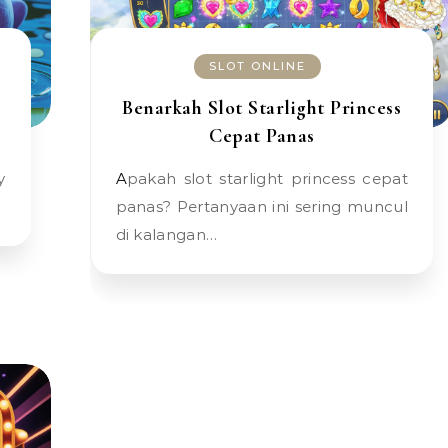
SLOT ONLINE
Benarkah Slot Starlight Princess
Cepat Panas
Apakah slot starlight princess cepat
panas? Pertanyaan ini sering muncul
di kalangan…