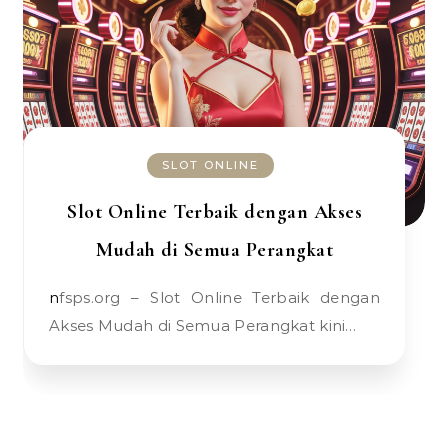
SLOT ONLINE
Slot Online Terbaik dengan Akses
Mudah di Semua Perangkat
nfsps.org – Slot Online Terbaik dengan
Akses Mudah di Semua Perangkat kini…