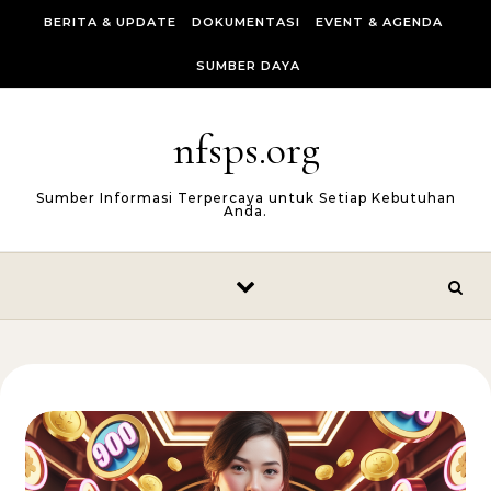
Skip to content
BERITA & UPDATE
DOKUMENTASI
EVENT & AGENDA
SUMBER DAYA
nfsps.org
Sumber Informasi Terpercaya untuk Setiap Kebutuhan
Anda.