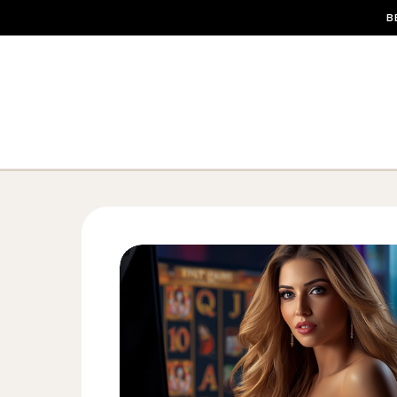
Skip to content
B