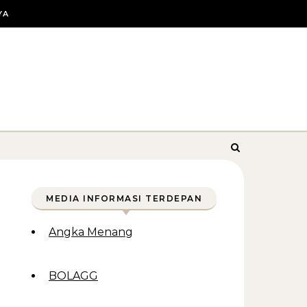
YA
MEDIA INFORMASI TERDEPAN
Angka Menang
BOLAGG