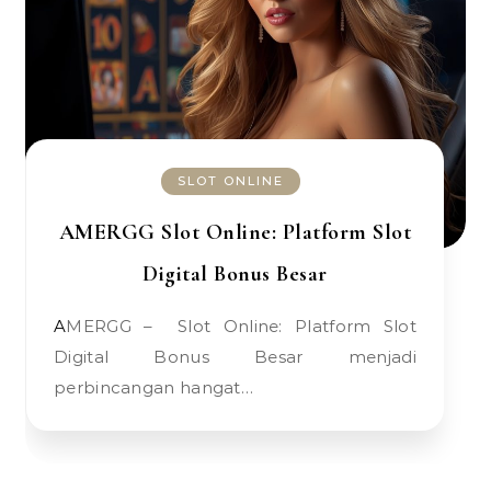
SLOT ONLINE
AMERGG Slot Online: Platform Slot
Digital Bonus Besar
AMERGG – Slot Online: Platform Slot
Digital Bonus Besar menjadi
perbincangan hangat…