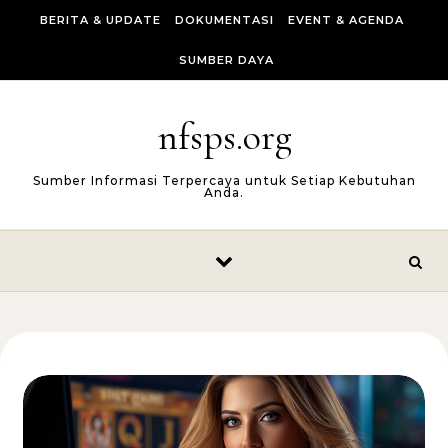
Skip to content
BERITA & UPDATE
DOKUMENTASI
EVENT & AGENDA
SUMBER DAYA
nfsps.org
Sumber Informasi Terpercaya untuk Setiap Kebutuhan
Anda.