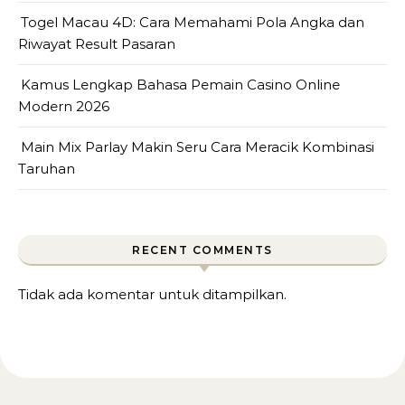
Togel Macau 4D: Cara Memahami Pola Angka dan
Riwayat Result Pasaran
Kamus Lengkap Bahasa Pemain Casino Online
Modern 2026
Main Mix Parlay Makin Seru Cara Meracik Kombinasi
Taruhan
RECENT COMMENTS
Tidak ada komentar untuk ditampilkan.