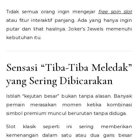
Tidak semua orang ingin mengejar
free spin slot
atau fitur interaktif panjang. Ada yang hanya ingin
putar dan lihat hasilnya. Joker’s Jewels memenuhi
kebutuhan itu.
Sensasi “Tiba-Tiba Meledak”
yang Sering Dibicarakan
Istilah “kejutan besar” bukan tanpa alasan. Banyak
pemain merasakan momen ketika kombinasi
simbol premium muncul berurutan tanpa diduga.
Slot klasik seperti ini sering memberikan
kemenangan dalam satu atau dua garis besar