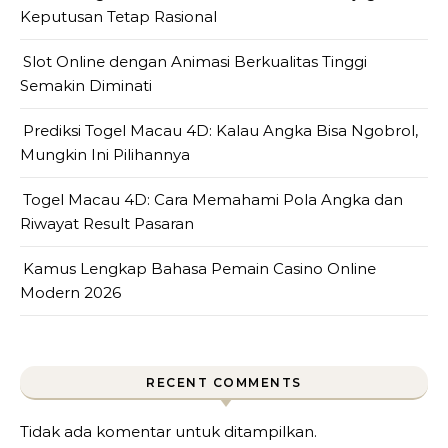
Keputusan Tetap Rasional
Slot Online dengan Animasi Berkualitas Tinggi
Semakin Diminati
Prediksi Togel Macau 4D: Kalau Angka Bisa Ngobrol,
Mungkin Ini Pilihannya
Togel Macau 4D: Cara Memahami Pola Angka dan
Riwayat Result Pasaran
Kamus Lengkap Bahasa Pemain Casino Online
Modern 2026
RECENT COMMENTS
Tidak ada komentar untuk ditampilkan.