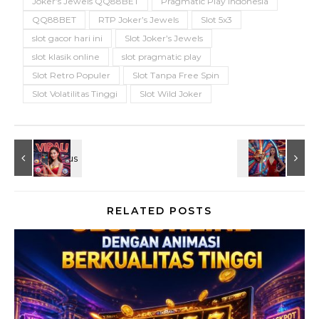
Joker’s Jewels QQ88BET
Pragmatic Play Indonesia
QQ88BET
RTP Joker’s Jewels
Slot 5x3
slot gacor hari ini
Slot Joker’s Jewels
slot klasik online
slot pragmatic play
Slot Retro Populer
Slot Tanpa Free Spin
Slot Volatilitas Tinggi
Slot Wild Joker
RELATED POSTS