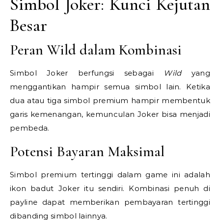
Simbol Joker: Kunci Kejutan
Besar
Peran Wild dalam Kombinasi
Simbol Joker berfungsi sebagai
Wild
yang
menggantikan hampir semua simbol lain. Ketika
dua atau tiga simbol premium hampir membentuk
garis kemenangan, kemunculan Joker bisa menjadi
pembeda.
Potensi Bayaran Maksimal
Simbol premium tertinggi dalam game ini adalah
ikon badut Joker itu sendiri. Kombinasi penuh di
payline dapat memberikan pembayaran tertinggi
dibanding simbol lainnya.