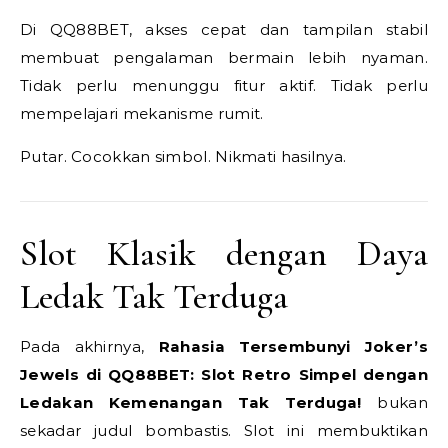
Di QQ88BET, akses cepat dan tampilan stabil
membuat pengalaman bermain lebih nyaman.
Tidak perlu menunggu fitur aktif. Tidak perlu
mempelajari mekanisme rumit.
Putar. Cocokkan simbol. Nikmati hasilnya.
Slot Klasik dengan Daya
Ledak Tak Terduga
Pada akhirnya,
Rahasia Tersembunyi Joker’s
Jewels di QQ88BET: Slot Retro Simpel dengan
Ledakan Kemenangan Tak Terduga!
bukan
sekadar judul bombastis. Slot ini membuktikan