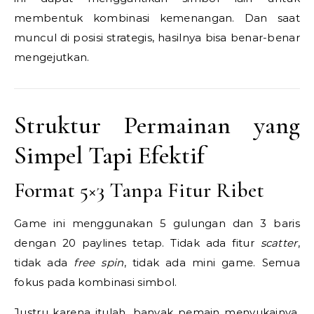
membentuk kombinasi kemenangan. Dan saat
muncul di posisi strategis, hasilnya bisa benar-benar
mengejutkan.
Struktur Permainan yang
Simpel Tapi Efektif
Format 5×3 Tanpa Fitur Ribet
Game ini menggunakan 5 gulungan dan 3 baris
dengan 20 paylines tetap. Tidak ada fitur
scatter
,
tidak ada
free spin
, tidak ada mini game. Semua
fokus pada kombinasi simbol.
Justru karena itulah, banyak pemain menyukainya.