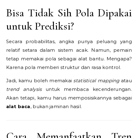
Bisa Tidak Sih Pola Dipakai
untuk Prediksi?
Secara probabilitas, angka punya peluang yang
relatif setara dalam sistem acak. Namun, pemain
tetap memakai pola sebagai alat bantu. Mengapa?
Karena pola memberi struktur dan rasa kontrol.
Jadi, kamu boleh memakai
statistical mapping
atau
trend analysis
untuk membaca kecenderungan.
Akan tetapi, kamu harus memposisikannya sebagai
alat baca
, bukan jaminan hasil.
Cara Memanfaatkan Tren