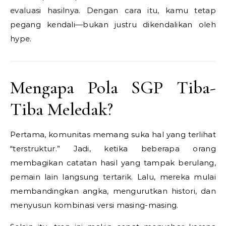
evaluasi hasilnya. Dengan cara itu, kamu tetap
pegang kendali—bukan justru dikendalikan oleh
hype.
Mengapa Pola SGP Tiba-
Tiba Meledak?
Pertama, komunitas memang suka hal yang terlihat
“terstruktur.” Jadi, ketika beberapa orang
membagikan catatan hasil yang tampak berulang,
pemain lain langsung tertarik. Lalu, mereka mulai
membandingkan angka, mengurutkan histori, dan
menyusun kombinasi versi masing-masing.