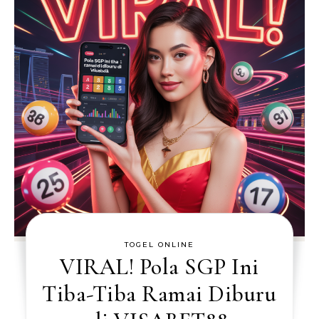
TOGEL ONLINE
VIRAL! Pola SGP Ini
Tiba-Tiba Ramai Diburu