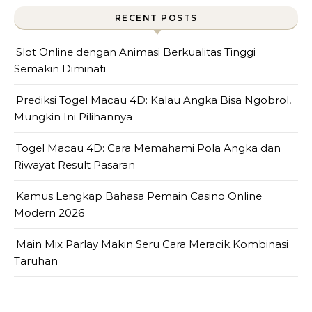
RECENT POSTS
Slot Online dengan Animasi Berkualitas Tinggi
Semakin Diminati
Prediksi Togel Macau 4D: Kalau Angka Bisa Ngobrol,
Mungkin Ini Pilihannya
Togel Macau 4D: Cara Memahami Pola Angka dan
Riwayat Result Pasaran
Kamus Lengkap Bahasa Pemain Casino Online
Modern 2026
Main Mix Parlay Makin Seru Cara Meracik Kombinasi
Taruhan