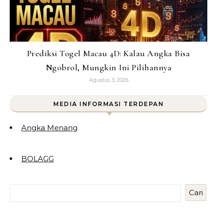
Prediksi Togel Macau 4D: Kalau Angka Bisa
Ngobrol, Mungkin Ini Pilihannya
Agustus 3, 2026
MEDIA INFORMASI TERDEPAN
Angka Menang
BOLAGG
Cari