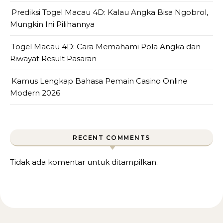
Prediksi Togel Macau 4D: Kalau Angka Bisa Ngobrol,
Mungkin Ini Pilihannya
Togel Macau 4D: Cara Memahami Pola Angka dan
Riwayat Result Pasaran
Kamus Lengkap Bahasa Pemain Casino Online
Modern 2026
RECENT COMMENTS
Tidak ada komentar untuk ditampilkan.