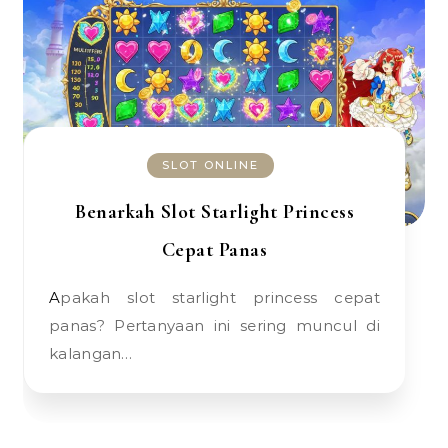
SLOT ONLINE
Benarkah Slot Starlight Princess
Cepat Panas
Apakah slot starlight princess cepat
panas? Pertanyaan ini sering muncul di
kalangan…