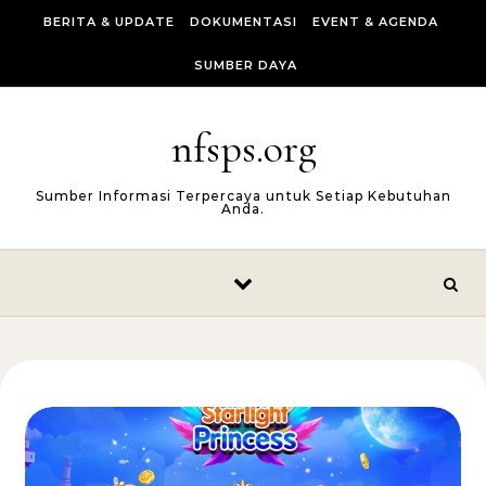
Skip to content
BERITA & UPDATE
DOKUMENTASI
EVENT & AGENDA
SUMBER DAYA
nfsps.org
Sumber Informasi Terpercaya untuk Setiap Kebutuhan
Anda.