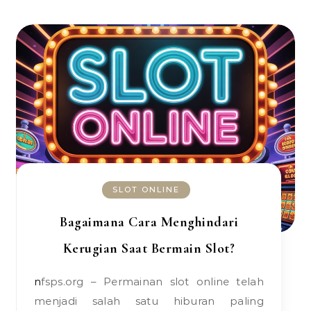
SLOT ONLINE
Bagaimana Cara Menghindari
Kerugian Saat Bermain Slot?
nfsps.org – Permainan slot online telah
menjadi salah satu hiburan paling