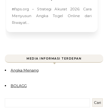
nfsps.org – Strategi Akurat 2026: Cara
Menyusun Angka Togel Online dari
Riwayat…
MEDIA INFORMASI TERDEPAN
Angka Menang
BOLAGG
Cari