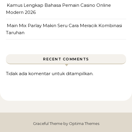
Kamus Lengkap Bahasa Pemain Casino Online
Modern 2026
Main Mix Parlay Makin Seru Cara Meracik Kombinasi
Taruhan
RECENT COMMENTS
Tidak ada komentar untuk ditampilkan.
Graceful Theme by
Optima Themes