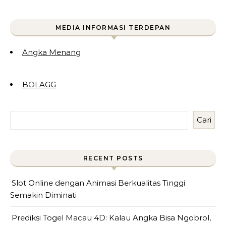
MEDIA INFORMASI TERDEPAN
Angka Menang
BOLAGG
Cari
RECENT POSTS
Slot Online dengan Animasi Berkualitas Tinggi
Semakin Diminati
Prediksi Togel Macau 4D: Kalau Angka Bisa Ngobrol,