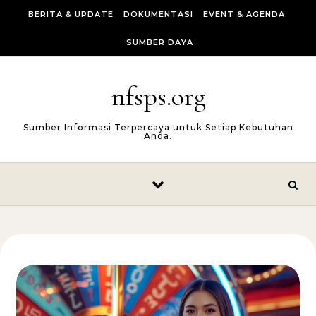
Skip to content
BERITA & UPDATE
DOKUMENTASI
EVENT & AGENDA
SUMBER DAYA
nfsps.org
Sumber Informasi Terpercaya untuk Setiap Kebutuhan
Anda.