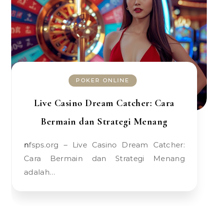
POKER ONLINE
Live Casino Dream Catcher: Cara
Bermain dan Strategi Menang
nfsps.org – Live Casino Dream Catcher:
Cara Bermain dan Strategi Menang
adalah…