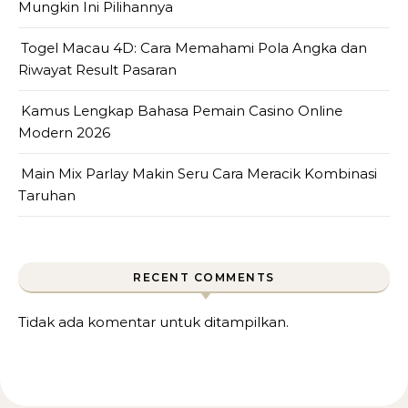
Mungkin Ini Pilihannya
Togel Macau 4D: Cara Memahami Pola Angka dan
Riwayat Result Pasaran
Kamus Lengkap Bahasa Pemain Casino Online
Modern 2026
Main Mix Parlay Makin Seru Cara Meracik Kombinasi
Taruhan
RECENT COMMENTS
Tidak ada komentar untuk ditampilkan.