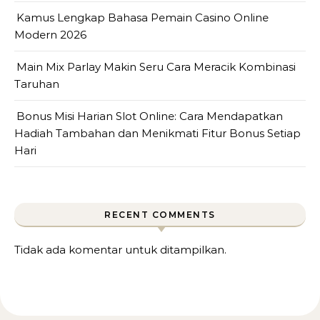
Kamus Lengkap Bahasa Pemain Casino Online
Modern 2026
Main Mix Parlay Makin Seru Cara Meracik Kombinasi
Taruhan
Bonus Misi Harian Slot Online: Cara Mendapatkan
Hadiah Tambahan dan Menikmati Fitur Bonus Setiap
Hari
RECENT COMMENTS
Tidak ada komentar untuk ditampilkan.