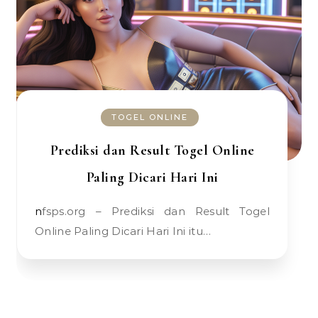
TOGEL ONLINE
Prediksi dan Result Togel Online
Paling Dicari Hari Ini
nfsps.org – Prediksi dan Result Togel
Online Paling Dicari Hari Ini itu…