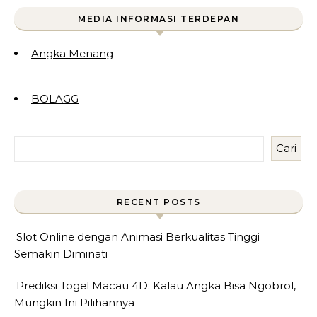
MEDIA INFORMASI TERDEPAN
Angka Menang
BOLAGG
Cari
RECENT POSTS
Slot Online dengan Animasi Berkualitas Tinggi
Semakin Diminati
Prediksi Togel Macau 4D: Kalau Angka Bisa Ngobrol,
Mungkin Ini Pilihannya