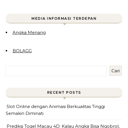
MEDIA INFORMASI TERDEPAN
Angka Menang
BOLAGG
Cari
RECENT POSTS
Slot Online dengan Animasi Berkualitas Tinggi
Semakin Diminati
Prediksi Togel Macau 4D: Kalau Angka Bisa Ngobrol,