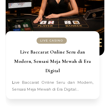
LIVE CASINO
Live Baccarat Online Seru dan
Modern, Sensasi Meja Mewah di Era
Digital
Live Baccarat Online Seru dan Modern,
Sensasi Meja Mewah di Era Digital…