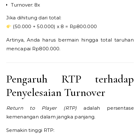
Turnover: 8x
Jika dihitung dari total:
(50.000 + 50.000) x 8 = Rp800.000
Artinya, Anda harus bermain hingga total taruhan
mencapai Rp800.000.
Pengaruh RTP terhadap
Penyelesaian Turnover
Return to Player (RTP)
adalah persentase
kemenangan dalam jangka panjang.
Semakin tinggi RTP: