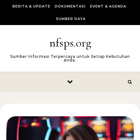
Skip to content
BERITA & UPDATE
DOKUMENTASI
EVENT & AGENDA
SUMBER DAYA
nfsps.org
Sumber Informasi Terpercaya untuk Setiap Kebutuhan
Anda.