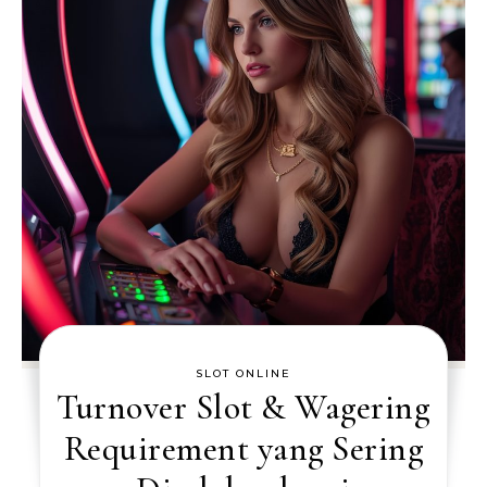
SLOT ONLINE
Turnover Slot & Wagering
Requirement yang Sering