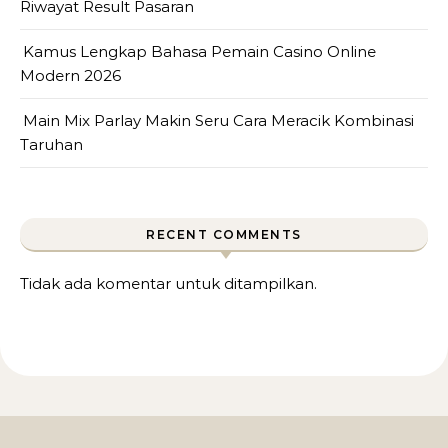
Riwayat Result Pasaran
Kamus Lengkap Bahasa Pemain Casino Online
Modern 2026
Main Mix Parlay Makin Seru Cara Meracik Kombinasi
Taruhan
RECENT COMMENTS
Tidak ada komentar untuk ditampilkan.