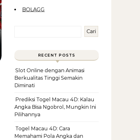
BOLAGG
Cari
RECENT POSTS
Slot Online dengan Animasi
Berkualitas Tinggi Semakin
Diminati
Prediksi Togel Macau 4D: Kalau
Angka Bisa Ngobrol, Mungkin Ini
Pilihannya
Togel Macau 4D: Cara
Memahami Pola Angka dan