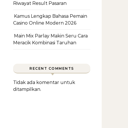
Riwayat Result Pasaran
Kamus Lengkap Bahasa Pemain
Casino Online Modern 2026
Main Mix Parlay Makin Seru Cara
Meracik Kombinasi Taruhan
RECENT COMMENTS
Tidak ada komentar untuk
ditampilkan.