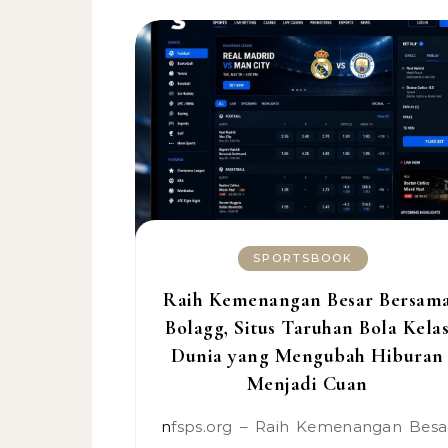
SPORTSBOOK
Raih Kemenangan Besar Bersam
Bolagg, Situs Taruhan Bola Kela
Dunia yang Mengubah Hiburan
Menjadi Cuan
nfsps.org – Raih Kemenangan Besar