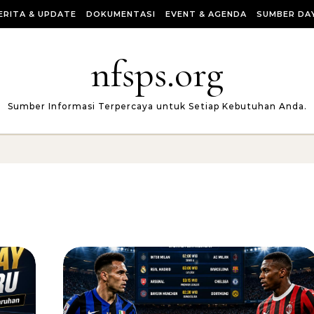
ERITA & UPDATE
DOKUMENTASI
EVENT & AGENDA
SUMBER DA
nfsps.org
Sumber Informasi Terpercaya untuk Setiap Kebutuhan Anda.