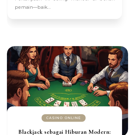
pemain—baik…
CASINO ONLINE
Blackjack sebagai Hiburan Modern: