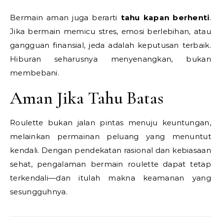
Bermain aman juga berarti
tahu kapan berhenti
.
Jika bermain memicu stres, emosi berlebihan, atau
gangguan finansial, jeda adalah keputusan terbaik.
Hiburan seharusnya menyenangkan, bukan
membebani.
Aman Jika Tahu Batas
Roulette bukan jalan pintas menuju keuntungan,
melainkan permainan peluang yang menuntut
kendali. Dengan pendekatan rasional dan kebiasaan
sehat, pengalaman bermain roulette dapat tetap
terkendali—dan itulah makna keamanan yang
sesungguhnya.