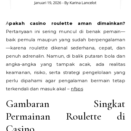
Januari 19, 2026
- By
Karina Lancelot
Apakah casino roulette aman dimainkan?
Pertanyaan ini sering muncul di benak pemain—
baik pemula maupun yang sudah berpengalaman
—karena roulette dikenal sederhana, cepat, dan
penuh adrenalin. Namun, di balik putaran bola dan
angka-angka yang tampak acak, ada realitas
keamanan, risiko, serta strategi pengelolaan yang
perlu dipahami agar pengalaman bermain tetap
terkendali dan masuk akal –
nfsps
Gambaran Singkat
Permainan Roulette di
Casino