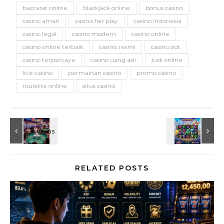
baccarat online
blackjack online
bonus casino
casino aman
casino fair play
casino Indonesia
casino legal
casino modern
casino online
casino online terbaik
casino resmi
casino slot
casino terpercaya
casino uang asli
judi online
live casino
permainan casino
promo casino
roulette online
situs casino
RELATED POSTS