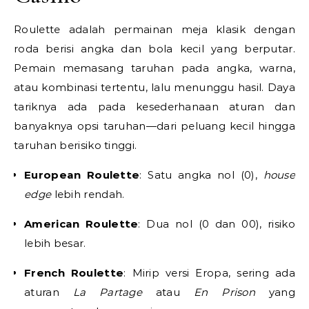
Roulette adalah permainan meja klasik dengan
roda berisi angka dan bola kecil yang berputar.
Pemain memasang taruhan pada angka, warna,
atau kombinasi tertentu, lalu menunggu hasil. Daya
tariknya ada pada kesederhanaan aturan dan
banyaknya opsi taruhan—dari peluang kecil hingga
taruhan berisiko tinggi.
European Roulette
: Satu angka nol (0),
house
edge
lebih rendah.
American Roulette
: Dua nol (0 dan 00), risiko
lebih besar.
French Roulette
: Mirip versi Eropa, sering ada
aturan
La Partage
atau
En Prison
yang