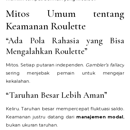
Mitos Umum tentang
Keamanan Roulette
“Ada Pola Rahasia yang Bisa
Mengalahkan Roulette”
Mitos. Setiap putaran independen.
Gambler’s fallacy
sering menjebak pemain untuk mengejar
kekalahan.
“Taruhan Besar Lebih Aman”
Keliru. Taruhan besar mempercepat fluktuasi saldo.
Keamanan justru datang dari
manajemen modal
,
bukan ukuran taruhan.