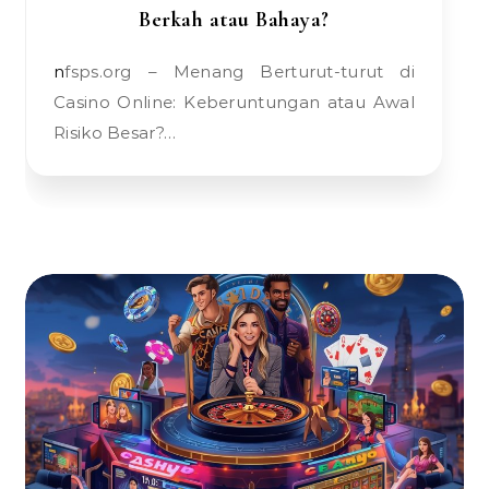
Berkah atau Bahaya?
nfsps.org – Menang Berturut-turut di
Casino Online: Keberuntungan atau Awal
Risiko Besar?…