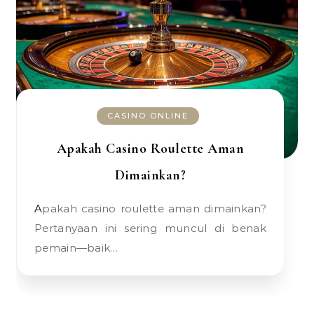
CASINO ONLINE
Apakah Casino Roulette Aman
Dimainkan?
Apakah casino roulette aman dimainkan?
Pertanyaan ini sering muncul di benak
pemain—baik…