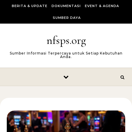
Skip to content
BERITA & UPDATE
DOKUMENTASI
EVENT & AGENDA
SUMBER DAYA
nfsps.org
Sumber Informasi Terpercaya untuk Setiap Kebutuhan
Anda.