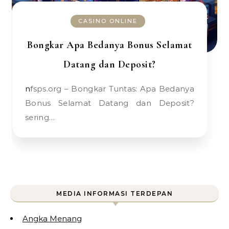
CASINO ONLINE
Bongkar Apa Bedanya Bonus Selamat
Datang dan Deposit?
nfsps.org – Bongkar Tuntas: Apa Bedanya
Bonus Selamat Datang dan Deposit?
sering…
MEDIA INFORMASI TERDEPAN
Angka Menang