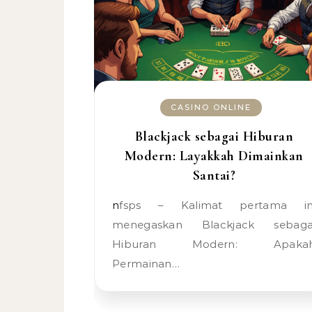
CASINO ONLINE
Blackjack sebagai Hiburan
Modern: Layakkah Dimainkan
Santai?
nfsps – Kalimat pertama ini
menegaskan Blackjack sebaga
Hiburan Modern: Apaka
Permainan…