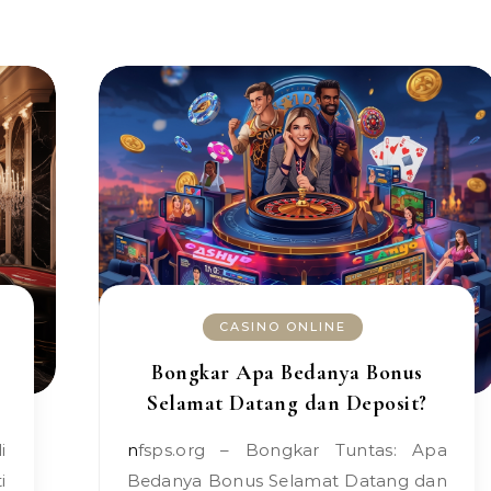
CASINO ONLINE
Bongkar Apa Bedanya Bonus
Selamat Datang dan Deposit?
nfsps.org – Bongkar Tuntas: Apa
i
Bedanya Bonus Selamat Datang dan