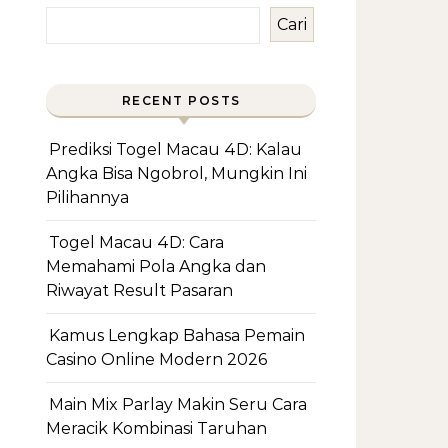
Cari
RECENT POSTS
Prediksi Togel Macau 4D: Kalau
Angka Bisa Ngobrol, Mungkin Ini
Pilihannya
Togel Macau 4D: Cara
Memahami Pola Angka dan
Riwayat Result Pasaran
Kamus Lengkap Bahasa Pemain
Casino Online Modern 2026
Main Mix Parlay Makin Seru Cara
Meracik Kombinasi Taruhan