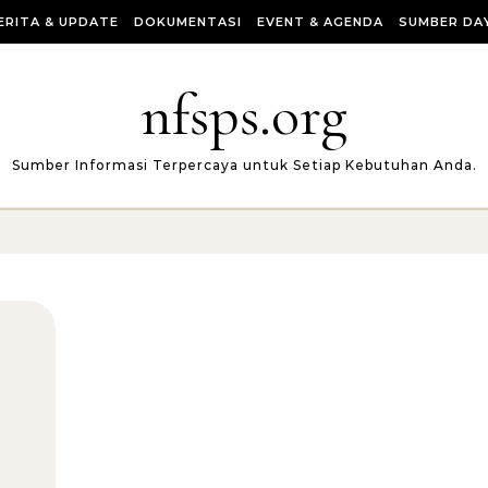
ERITA & UPDATE
DOKUMENTASI
EVENT & AGENDA
SUMBER DA
nfsps.org
Sumber Informasi Terpercaya untuk Setiap Kebutuhan Anda.