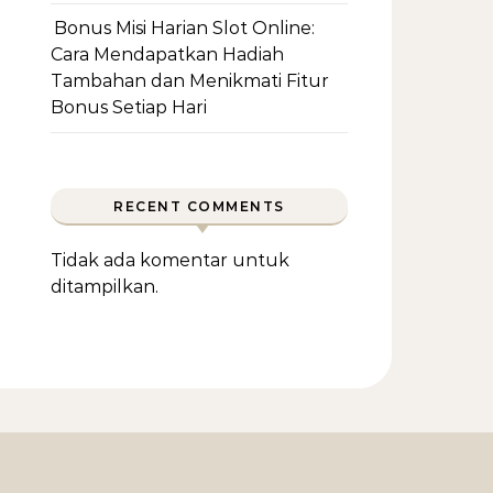
Bonus Misi Harian Slot Online:
Cara Mendapatkan Hadiah
Tambahan dan Menikmati Fitur
Bonus Setiap Hari
RECENT COMMENTS
Tidak ada komentar untuk
ditampilkan.