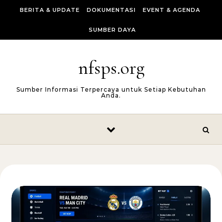
Skip to content
BERITA & UPDATE
DOKUMENTASI
EVENT & AGENDA
SUMBER DAYA
nfsps.org
Sumber Informasi Terpercaya untuk Setiap Kebutuhan
Anda.