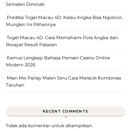
Semakin Diminati
Prediksi Togel Macau 4D: Kalau Angka Bisa Ngobrol,
Mungkin Ini Pilihannya
Togel Macau 4D: Cara Memahami Pola Angka dan
Riwayat Result Pasaran
Kamus Lengkap Bahasa Pemain Casino Online
Modern 2026
Main Mix Parlay Makin Seru Cara Meracik Kombinasi
Taruhan
RECENT COMMENTS
Tidak ada komentar untuk ditampilkan.