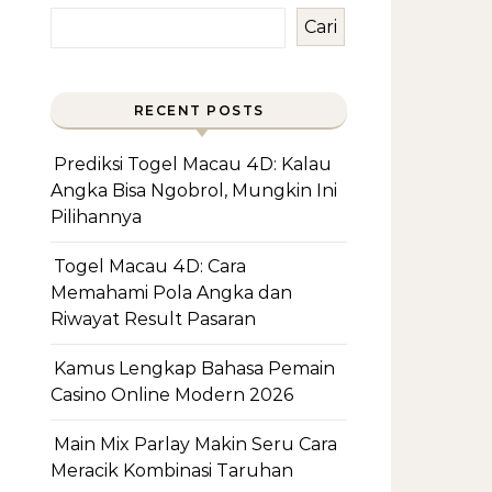
Cari
RECENT POSTS
Prediksi Togel Macau 4D: Kalau
Angka Bisa Ngobrol, Mungkin Ini
Pilihannya
Togel Macau 4D: Cara
Memahami Pola Angka dan
Riwayat Result Pasaran
Kamus Lengkap Bahasa Pemain
Casino Online Modern 2026
Main Mix Parlay Makin Seru Cara
Meracik Kombinasi Taruhan