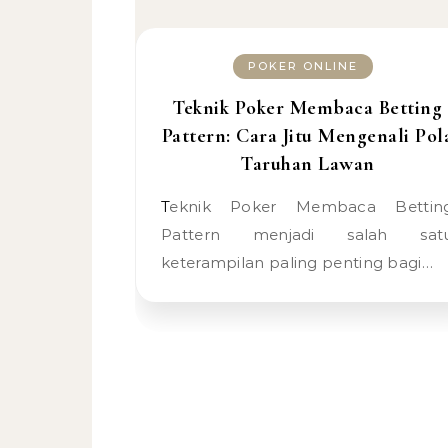
POKER ONLINE
Teknik Poker Membaca Betting
Pattern: Cara Jitu Mengenali Pol
Taruhan Lawan
Teknik Poker Membaca Betting
Pattern menjadi salah sat
keterampilan paling penting bagi…