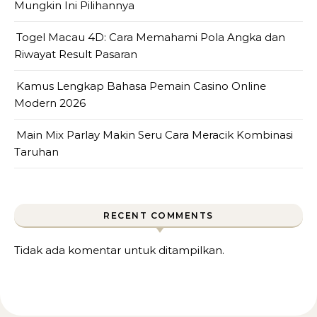
Mungkin Ini Pilihannya
Togel Macau 4D: Cara Memahami Pola Angka dan
Riwayat Result Pasaran
Kamus Lengkap Bahasa Pemain Casino Online
Modern 2026
Main Mix Parlay Makin Seru Cara Meracik Kombinasi
Taruhan
RECENT COMMENTS
Tidak ada komentar untuk ditampilkan.