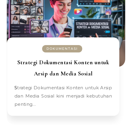
DOKUMENTASI
Strategi Dokumentasi Konten untuk
Arsip dan Media Sosial
Strategi Dokumentasi Konten untuk Arsip
dan Media Sosial kini menjadi kebutuhan
penting…