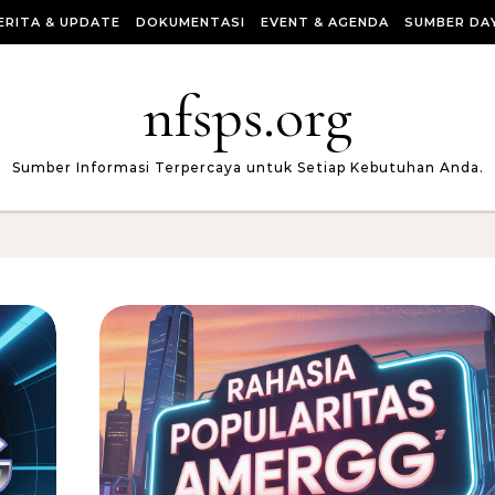
ERITA & UPDATE
DOKUMENTASI
EVENT & AGENDA
SUMBER DA
nfsps.org
Sumber Informasi Terpercaya untuk Setiap Kebutuhan Anda.